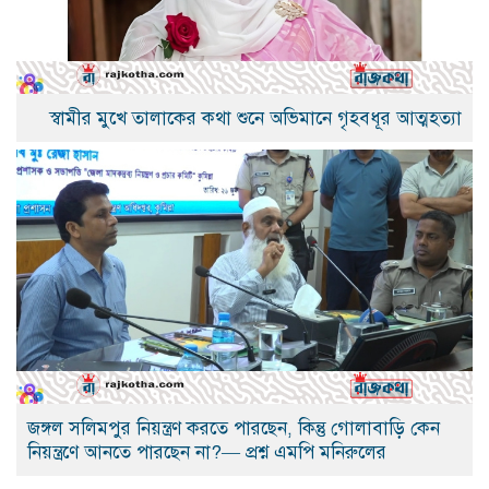
স্বামীর মুখে তালাকের কথা শুনে অভিমানে গৃহবধূর আত্মহত্যা
জঙ্গল সলিমপুর নিয়ন্ত্রণ করতে পারছেন, কিন্তু গোলাবাড়ি কেন
নিয়ন্ত্রণে আনতে পারছেন না?— প্রশ্ন এমপি মনিরুলের