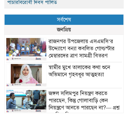
পাচারবিরোধী দিবস পালিত
সর্বশেষ
জনপ্রিয়
রাজনগর উপজেলায় এসএমসি‘র
উদ্দ্যোগে বন্যা কবলিত গোল্ডস্টার
মেম্বারদের ত্রাণ সামগ্রী বিতরণ
স্বামীর মুখে তালাকের কথা শুনে
অভিমানে গৃহবধূর আত্মহত্যা
জঙ্গল সলিমপুর নিয়ন্ত্রণ করতে
পারছেন, কিন্তু গোলাবাড়ি কেন
নিয়ন্ত্রণে আনতে পারছেন না?— প্রশ্ন
এমপি মনিরুলের
যশোরে দুই কোটি টাকার ১৩ পিচ