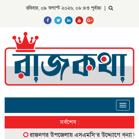
রবিবার, ০৯ অগাস্ট ২০২৬, ০৮:৪৩ পূর্বাহ্ন
|
Toggle
navigat
সর্বশেষ :
রাজনগর উপজেলায় এসএমসি‘র উদ্দ্যোগে বন্যা কবলিত গোল