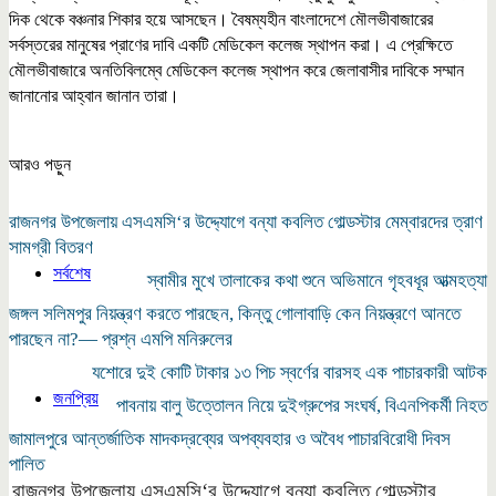
দিক থেকে বঞ্চনার শিকার হয়ে আসছেন। বৈষম্যহীন বাংলাদেশে মৌলভীবাজারের
সর্বস্তরের মানুষের প্রাণের দাবি একটি মেডিকেল কলেজ স্থাপন করা। এ প্রেক্ষিতে
মৌলভীবাজারে অনতিবিলম্বে মেডিকেল কলেজ স্থাপন করে জেলাবাসীর দাবিকে সম্মান
জানানোর আহ্বান জানান তারা।
আরও পড়ুন
রাজনগর উপজেলায় এসএমসি‘র উদ্দ্যোগে বন্যা কবলিত গোল্ডস্টার মেম্বারদের ত্রাণ
সামগ্রী বিতরণ
সর্বশেষ
স্বামীর মুখে তালাকের কথা শুনে অভিমানে গৃহবধূর আত্মহত্যা
জঙ্গল সলিমপুর নিয়ন্ত্রণ করতে পারছেন, কিন্তু গোলাবাড়ি কেন নিয়ন্ত্রণে আনতে
পারছেন না?— প্রশ্ন এমপি মনিরুলের
যশোরে দুই কোটি টাকার ১৩ পিচ স্বর্ণের বারসহ এক পাচারকারী আটক
জনপ্রিয়
পাবনায় বালু উত্তোলন নিয়ে দুইগ্রুপের সংঘর্ষ, বিএনপিকর্মী নিহত
জামালপুরে আন্তর্জাতিক মাদকদ্রব্যের অপব্যবহার ও অবৈধ পাচারবিরোধী দিবস
পালিত
রাজনগর উপজেলায় এসএমসি‘র উদ্দ্যোগে বন্যা কবলিত গোল্ডস্টার