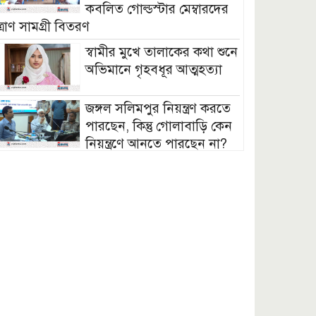
কবলিত গোল্ডস্টার মেম্বারদের
ত্রাণ সামগ্রী বিতরণ
স্বামীর মুখে তালাকের কথা শুনে
অভিমানে গৃহবধূর আত্মহত্যা
জঙ্গল সলিমপুর নিয়ন্ত্রণ করতে
পারছেন, কিন্তু গোলাবাড়ি কেন
নিয়ন্ত্রণে আনতে পারছেন না?
— প্রশ্ন এমপি মনিরুলের
যশোরে দুই কোটি টাকার ১৩
পিচ স্বর্ণের বারসহ এক
পাচারকারী আটক
পাবনায় বালু উত্তোলন নিয়ে
দুইগ্রুপের সংঘর্ষ, বিএনপিকর্মী
নিহত
জামালপুরে আন্তর্জাতিক