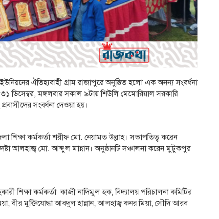
িয়নের ঐতিহ্যবাহী গ্রাম রাজাপুরে অনুষ্ঠিত হলো এক অনন্য সংবর্ধনা
োগে ৩১ ডিসেম্বর, মঙ্গলবার সকাল ৯টায় শিউলি মেমোরিয়াল সরকারি
এবং প্রবাসীদের সংবর্ধনা দেওয়া হয়।
লা শিক্ষা কর্মকর্তা শরীফ মো. নেয়ামত উল্লাহ। সভাপতিত্ব করেন
ষ্টা আলহাজ্ব মো. আব্দুল মান্নান। অনুষ্ঠানটি সঞ্চালনা করেন মুটুকপুর
রী শিক্ষা কর্মকর্তা কাজী নাদিমুল হক, বিদ্যালয় পরিচালনা কমিটির
য়া, বীর মুক্তিযোদ্ধা আবদুল হান্নান, আলহাজ্ব কনর মিয়া, সৌদি আরব