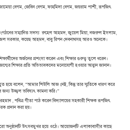
ক্ষক জামেয়া বেগম, জেবিন বেগম, ফাহমিদা বেগম, জয়রাম পাশী, রূপজিৎ
ার, সংগঠনের সম্মানিত সদস্য রুহেল আহমদ, জুয়েল মিয়া, নজরুল ইসলাম,
বু কাজল সরকার, কয়েছ আহমদ, বাবু রিপন দেবনাথসহ আরও অনেকে।
র শিক্ষার্থীদের অর্জনের প্রশংসা করেন এবং শিক্ষার গুরুত্ব তুলে ধরেন।
প্রজন্মের শিক্ষার প্রতি অভিভাবকদের মনোযোগী হওয়ার আহ্বান জানান।
গাপ্লুত হয়ে বলেন, “আমার শিউলি আজ নেই, কিন্তু তার স্মৃতিকে ধারণ করে
ন্য উজ্জ্বল ভবিষ্যৎ কামনা করি।”
ান , পবিত্র গীতা পাঠ করেন বিদ্যালয়ের সহকারী শিক্ষক রূপজিৎ
স্মারক প্রদান করা হয়।
ণে পুরো অনুষ্ঠানটি উৎসবমুখর হয়ে ওঠে। আয়োজনটি এলাকাবাসীর কাছে