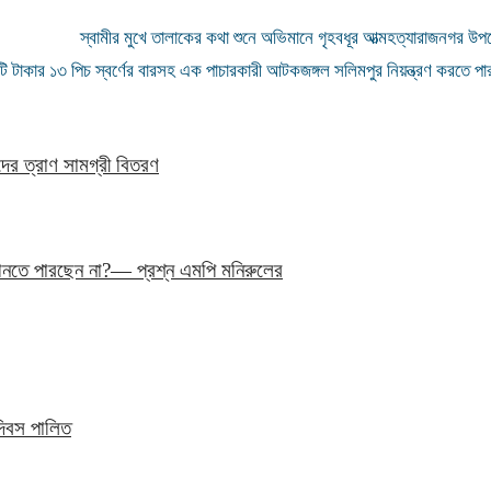
স্বামীর মুখে তালাকের কথা শুনে অভিমানে গৃহবধূর আত্মহত্যা
রাজনগর উপজে
ি টাকার ১৩ পিচ স্বর্ণের বারসহ এক পাচারকারী আটক
জঙ্গল সলিমপুর নিয়ন্ত্রণ করতে 
ের ত্রাণ সামগ্রী বিতরণ
ে আনতে পারছেন না?— প্রশ্ন এমপি মনিরুলের
দিবস পালিত