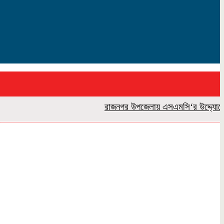
রাজনগর উপজেলায় এসএমসি‘র উদ্দ্যোগে বন্য