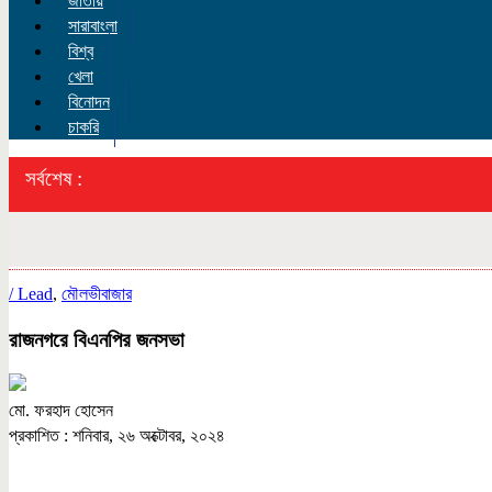
জাতীয়
সারাবাংলা
বিশ্ব
খেলা
বিনোদন
চাকরি
সর্বশেষ :
/
Lead
,
মৌলভীবাজার
রাজনগরে বিএনপির জনসভা
মো. ফরহাদ হোসেন
প্রকাশিত : শনিবার, ২৬ অক্টোবর, ২০২৪