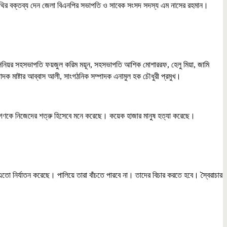
ির বক্তব্য দেন জেলা বিএনপির সভাপতি ও সাবেক সংসদ সদস্য এম নাসের রহমান।
র সিনিয়র সহসভাপতি ফয়জুল করিম ময়ূন, সহসভাপতি আশিক মোশাররফ, হেলু মিয়া, জামি
াদক মাষ্টার আব্বাস আলী, সাংগঠনিক সম্পাদক এনামুল হক চৌধুরী প্রমুখ।
নগণকে নিজেদের শত্রু হিসেবে মনে করেছে। কয়েক হাজার মানুষ হত্যা করেছে।
ো নির্যাতন করেছে। পালিয়ে তারা বাঁচতে পারবে না। তাদের বিচার করতে হবে। স্বৈরাচার