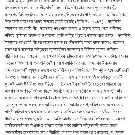
ফেইক আইডি খুলে আমার রাজনৈতিক ক্যারিয়ার নষ্ট করার উদ্দেশ্যে এবং রাজনগর
উপজেলায় বাংলাদেশ জাতীয়তাবাদী দল – বিএনপির মান সম্মান ক্ষুন্ন করার হীন
উদ্দেশ্যে বিভিন্ন মিথ্যা, বানোয়াট ও মানহানিকর লেখা পোস্ট করছে। এ নিয়ে বিগত
দিনে আমি রাজনগর থানায় সাধারণ ডায়রি করেছি (জিডি নং : ১৩৮৪)। ফ্যাসিস্ট
স্বৈরাচার আওয়ামী লীগ পালানোর পর থেকে আমার ও আমার দলের নেতা কর্মীদের
সক্রিয় ভূমিকায় রাজনগর উপজেলা একটি শান্তি প্রিয় উপজেলা হয়ে উঠছে। ফ্যাসিস্ট
স্বৈরাচার আওয়ামী লীগের আমলে রাজনগরে চাঁদাবাজীর মতো ঘটনা ঘটলেও বর্তমানে
রাজনগর উপজেলার সর্বস্তরের ব্যবসায়ীসহ জনসাধারণ নির্বিঘ্নে ব্যবসা-বানিজ্য
পরিচালনা করে যাচ্ছেন। আমাদের সক্রিয় ভূমিকায় রাজনগর উপজেলায় বর্তমানে কোন
ধরনের সহিংসতা বা হানাহানি নেই। আমি ব্যক্তিগতভাবে রাজনগর উপজেলার
রাজনগরের আইনশৃঙ্খলা বজায় রাখতে বিভিন্ন শালিশ বৈঠকে উপস্থিত হয়ে ছোট ছোট
বিষয়গুলো মিমাংসা করার চেষ্টা করে যাচ্ছি। আমার এমন সামাজিক কর্মকান্ডে একটি
কুচক্রী মহল ইর্ষান্বিত হয়ে উঠছে। এই মহলটি ফ্যাসিস্ট স্বৈরাচারের আমলে যে
অপরাধ ও অপকর্মে জড়িত ছিলো বর্তমানে আমার রাজনৈতিক ও সামাজিক ভূমিকার
কারনে তা করতে না পারায় আমার নামে বিভিন্ন মিথ্যাচার ও বানোয়াট কথা বার্তা লিখে
ফেসবুকে পোস্ট করছে বলে আমি মনে করি। আমার ত্যাগ, পরিশ্রম ও দলের জন্য
সাহসী ভূমিকা রাখায় রাজনগর উপজেলায় আমি একজন রাজনৈতিক ব্যক্তি হিসাবে
পরিচিত হতে সক্ষম হয়েছি। এবং আমি আমার প্রাণ প্রিয় রাজনৈতিক দল বাংলাদেশ
জাতীয়তাবাদী দল বিএনপির হাতকে রাজনগরের মাটিতে শক্তিশালী করতে সকল
নেতাকর্মীসহ জনসাধনের সাথে নিয়মিত যোগযোগসহ রাজনগর উপজেলার যে কোনো