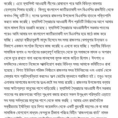
করেছি। এতে ফ্যাসিস্ট আওয়ামী লীগের রোষানলে পরে আমি বিভিন্ন মামলায়
হেনস্তার শিকার হয়েছি। কিন্তু বাংলাদেশ জাতীয়তাবাদী দল বিএনপির রাজনীতি থেকে
কখনও পিছু হাটি নি। দলের দুঃসময়ে রাজনগর উপজেলা বিএনপির হাতকে শক্তিশালি
করতে কাজ করেছি। ফ্যাসিস্ট স্বৈরাচার আওয়ামী লীগ প্রতিটি নির্বাচনের আগে আমার
নামে মামলা দিয়ে হয়রানি করেছে। ফ্যাসিস্ট স্বৈরাচার আওয়ামীলীগ সরকার পতনের
পরেও আমি আমার দল বাংলাদেশ জাতীয়তাবাদী দল বিএনপির হয়ে মাঠে কাজ করে
যাচ্ছি। এছাড়া ক্রীড়ানুরাগী মানুষ হিসেবে সব সময় রাজনগর খেলাধুলার উন্নয়ন ও
বিকাশে একজন সংগঠক হিসেবে কাজ করেছি ও এখনো করে যাচ্ছি। স্থানীয় বিভিন্ন
সামাজিক ক্লাব ও সংগঠনের গুরুত্বপূর্ণ দায়িত্বে থেকে যুব সমাজকে মাদক ও অপরাধ
থেকে দূরে রাখতে নানা ধরনের মানবসেবা মূলক কাজে জড়িত ছিলাম। ঈদগাহ ও
মসজিদের খেদমতে নিজেকে আত্মনিয়োগ করায় বিভিন্ন সময় আমাকে কমিটিতেও রাখা
হয়েছে। বিগত ইউনিয়ন পরিষদ নির্বাচনে রাজনগর সদর ইউনিয়নের ৭নং ওয়ার্ড থেকে
মেম্বার পদে প্রতিদ্বন্ধিতা করলেও অল্প ভোটের ব্যবধানে পরাজিত হই। তবুও অত্র
এলাকার আপামোর জনগণের দুঃখ-কষ্টে সব সময় রয়েছি। রাজনগর উপজেলায় বন্যার
সময় ক্ষতিগ্রস্ত মানুষের পাশে দাড়িয়েছি। ফ্যাসিস্ট স্বৈরাচার আওয়ামী লীগ সরকার
পতনের পর রাজনগরের শান্তি শৃঙ্খলা বজায় রাখতে সকল উশৃঙ্খল পরিস্থতি এড়াতে
সব সময় সর্বস্থরের মানুষের পাশে থেকে কাজ করছি । আমার এমন রাজনৈতিক
সক্রীয়তায় ইর্ষান্বিত হয়ে বিগত কয়েকদিন থেকে একটি কুচক্রী মহলের কে বা কারা
সামাজিক যোগযোগ মাধ্যম ফেসবুকে ঠিকানা পরিচয় বিহীন ‘রাজনগরের বার্তা’ নামক