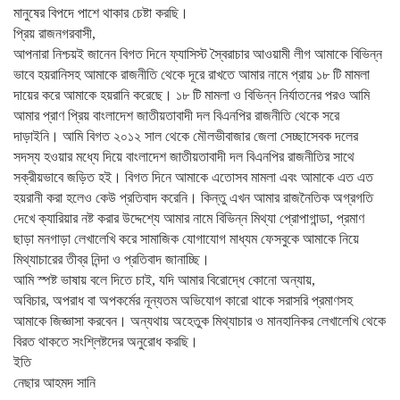
মানুষের বিপদে পাশে থাকার চেষ্টা করছি।
প্রিয় রাজনগরবাসী,
আপনারা নিশ্চয়ই জানেন বিগত দিনে ফ্যাসিস্ট স্বৈরাচার আওয়ামী লীগ আমাকে বিভিন্ন
ভাবে হয়রানিসহ আমাকে রাজনীতি থেকে দূরে রাখতে আমার নামে প্রায় ১৮ টি মামলা
দায়ের করে আমাকে হয়রানি করেছে। ১৮ টি মামলা ও বিভিন্ন নির্যাতনের পরও আমি
আমার প্রাণ প্রিয় বাংলাদেশ জাতীয়তাবাদী দল বিএনপির রাজনীতি থেকে সরে
দাড়াইনি। আমি বিগত ২০১২ সাল থেকে মৌলভীবাজার জেলা সেচ্ছাসেবক দলের
সদস্য হওয়ার মধ্যে দিয়ে বাংলাদেশ জাতীয়তাবাদী দল বিএনপির রাজনীতির সাথে
সক্রীয়ভাবে জড়িত হই। বিগত দিনে আমাকে এতোসব মামলা এবং আমাকে এত এত
হয়রানী করা হলেও কেউ প্রতিবাদ করেনি। কিন্তু এখন আমার রাজনৈতিক অগ্রগতি
দেখে ক্যারিয়ার নষ্ট করার উদ্দেশ্যে আমার নামে বিভিন্ন মিথ্যা প্রোপাগান্ডা, প্রমাণ
ছাড়া মনগাড়া লেখালেখি করে সামাজিক যোগাযোগ মাধ্যম ফেসবুকে আমাকে নিয়ে
মিথ্যাচারের তীব্র নিন্দা ও প্রতিবাদ জানাচ্ছি।
আমি স্পষ্ট ভাষায় বলে দিতে চাই, যদি আমার বিরোদ্ধে কোনো অন্যায়,
অবিচার, অপরাধ বা অপকর্মের নূন্যতম অভিযোগ কারো থাকে সরাসরি প্রমাণসহ
আমাকে জিজ্ঞাসা করবেন। অন্যথায় অহেতুক মিথ্যাচার ও মানহানিকর লেখালেখি থেকে
বিরত থাকতে সংশ্লিষ্টদের অনুরোধ করছি।
ইতি
নেছার আহমদ সানি