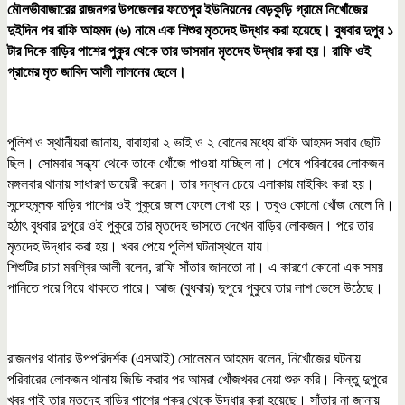
মৌলভীবাজারের রাজনগর উপজেলার ফতেপুর ইউনিয়নের বেড়কুড়ি গ্রামে নিখোঁজের
দুইদিন পর রাফি আহমদ (৬) নামে এক শিশুর মৃতদেহ উদ্ধার করা হয়েছে। বুধবার দুপুর ১
টার দিকে বাড়ির পাশের পুকুর থেকে তার ভাসমান মৃতদেহ উদ্ধার করা হয়। রাফি ওই
গ্রামের মৃত জাবিদ আলী লালনের ছেলে।
পুলিশ ও স্থানীয়রা জানায়, বাবাহারা ২ ভাই ও ২ বোনের মধ্যে রাফি আহমদ সবার ছোট
ছিল। সোমবার সন্ধ্যা থেকে তাকে খোঁজে পাওয়া যাচ্ছিল না। শেষে পরিবারের লোকজন
মঙ্গলবার থানায় সাধারণ ডায়েরী করেন। তার সন্ধান চেয়ে এলাকায় মাইকিং করা হয়।
সন্দেহমূলক বাড়ির পাশের ওই পুকুরে জাল ফেলে দেখা হয়। তবুও কোনো খোঁজ মেলে নি।
হঠাৎ বুধবার দুপুরে ওই পুকুরে তার মৃতদেহ ভাসতে দেখেন বাড়ির লোকজন। পরে তার
মৃতদেহ উদ্ধার করা হয়। খবর পেয়ে পুলিশ ঘটনাস্থলে যায়।
শিশুটির চাচা মবশ্বির আলী বলেন, রাফি সাঁতার জানতো না। এ কারণে কোনো এক সময়
পানিতে পরে গিয়ে থাকতে পারে। আজ (বুধবার) দুপুরে পুকুরে তার লাশ ভেসে উঠেছে।
রাজনগর থানার উপপরিদর্শক (এসআই) সোলেমান আহমদ বলেন, নিখোঁজের ঘটনায়
পরিবারের লোকজন থানায় জিডি করার পর আমরা খোঁজখবর নেয়া শুরু করি। কিন্তু দুপুরে
খবর পাই তার মৃতদেহ বাড়ির পাশের পুকুর থেকে উদ্ধার করা হয়েছে। সাঁতার না জানায়