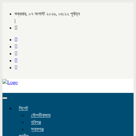
শুক্রবার, ০৭ অগাস্ট ২০২৬, ০৬:২২ পূর্বাহ্ন
|
Toggle
navigation
সিলেট
মৌলভীবাজার
হবিগঞ্জ
সুনামগঞ্জ