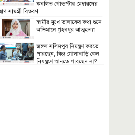
কবলিত গোল্ডস্টার মেম্বারদের
ত্রাণ সামগ্রী বিতরণ
স্বামীর মুখে তালাকের কথা শুনে
অভিমানে গৃহবধূর আত্মহত্যা
জঙ্গল সলিমপুর নিয়ন্ত্রণ করতে
পারছেন, কিন্তু গোলাবাড়ি কেন
নিয়ন্ত্রণে আনতে পারছেন না?
— প্রশ্ন এমপি মনিরুলের
যশোরে দুই কোটি টাকার ১৩
পিচ স্বর্ণের বারসহ এক
পাচারকারী আটক
পাবনায় বালু উত্তোলন নিয়ে
দুইগ্রুপের সংঘর্ষ, বিএনপিকর্মী
নিহত
জামালপুরে আন্তর্জাতিক