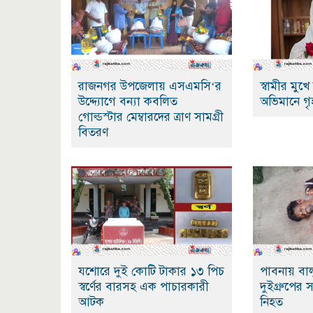
রাজনগর উপজেলায় এসএমসি‘র
স্বামীর মুখ
উদ্দ্যোগে বন্যা কবলিত
অভিমানে গৃ
গোল্ডস্টার মেম্বারদের ত্রাণ সামগ্রী
বিতরণ
যশোরে দুই কোটি টাকার ১৩ পিচ
পাবনায় বাল
স্বর্ণের বারসহ এক পাচারকারী
দুইগ্রুপের স
আটক
নিহত