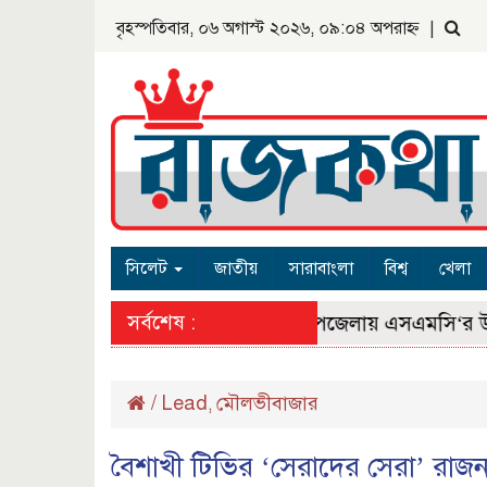
বৃহস্পতিবার, ০৬ অগাস্ট ২০২৬, ০৯:০৪ অপরাহ্ন
|
সিলেট
জাতীয়
সারাবাংলা
বিশ্ব
খেলা
সর্বশেষ :
রাজনগর উপজেলায় এসএমসি‘র উদ্দ্যোগে ব
/
Lead
মৌলভীবাজার
,
বৈশাখী টিভির ‘সেরাদের সেরা’ রা