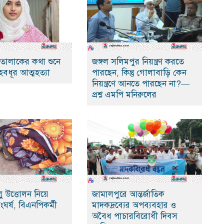
ে তালাকের কথা শুনে
জঙ্গল সলিমপুর নিয়ন্ত্রণ করতে
হবধূর আত্মহত্যা
পারছেন, কিন্তু গোলাবাড়ি কেন
নিয়ন্ত্রণে আনতে পারছেন না?—
প্রশ্ন এমপি মনিরুলের
ু উত্তোলন নিয়ে
জামালপুরে আন্তর্জাতিক
ংঘর্ষ, বিএনপিকর্মী
মাদকদ্রব্যের অপব্যবহার ও
অবৈধ পাচারবিরোধী দিবস