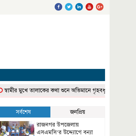
ামীর মুখে তালাকের কথা শুনে অভিমানে গৃহবধূর আত্মহত্যা
জঙ্গ
সর্বশেষ
জনপ্রিয়
রাজনগর উপজেলায়
এসএমসি‘র উদ্দ্যোগে বন্যা