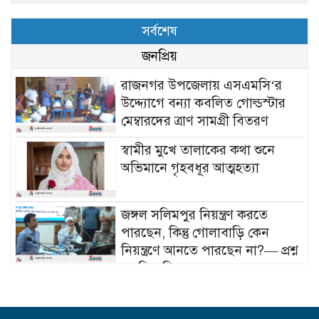
সর্বশেষ
জনপ্রিয়
রাজনগর উপজেলায় এসএমসি‘র
উদ্দ্যোগে বন্যা কবলিত গোল্ডস্টার
মেম্বারদের ত্রাণ সামগ্রী বিতরণ
স্বামীর মুখে তালাকের কথা শুনে
অভিমানে গৃহবধূর আত্মহত্যা
জঙ্গল সলিমপুর নিয়ন্ত্রণ করতে
পারছেন, কিন্তু গোলাবাড়ি কেন
নিয়ন্ত্রণে আনতে পারছেন না?— প্রশ্ন
এমপি মনিরুলের
যশোরে দুই কোটি টাকার ১৩ পিচ
স্বর্ণের বারসহ এক পাচারকারী আটক