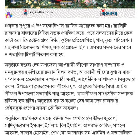
শুক্রবার দুপুরে এ উপলক্ষে বিশাল র‍্যালির আয়োজন করা হয়। র‍্যালিটি
রাজনগর বাজারের বিভিন্ন সড়ক প্রদক্ষিণ করে। পরে সদস্যদের নিয়ে কেক
কাটা হয়। ফ্রি রক্তের গ্রুপ নির্ণয়, কুইজ প্রতিযোগিতা, গান, নৃত্য পরিবেশনা
সহ নানা বিনোদন ও শিক্ষামূলক আয়োজন ছিল। এসময় সদস্যদের মাঝে
৪ শতাধিক টিশার্ট বিতরণ করা হয়।
অনুষ্ঠানে বক্তব্য দেন উপজেলা আওয়ামী লীগের সাধারণ সম্পাদক ও
মনসুরনগর ইউপি চেয়ারম্যান মিলন বখত, আওয়ামী লীগের যুগ্ম সাধারণ
সম্পাদক সাহেদ্দোজামান আনসারী মনাই, সাংগঠনিক সম্পাদক সামসুদ্দোহা
রুকন, উপজেলা সেচ্ছাসেবক লীগের যুগ্ম আহ্বায়ক মিনাজ মিয়া, শ্রমিক
লীগের উপজেলা সভাপতি নান্নু আহমদ, ছাত্রলীগের সাংগঠনিক সম্পাদক
রবিউল হক রবিন। অনুষ্ঠানে স্বাগত বক্তব্য দেন আমাদের রাজনগর
ফেইসবুক গ্রুপের সদস্য তৌকির আহমদ।
অনুষ্ঠানে এডমিনদের মধ্যে বক্তব্য দেন শেখ রেহান উদ্দিন জুবেল,
সাদিকুজ্জামান ইমরান, ইসলাম বিন ইয়ামিন, আশরাফ আরিফ, সাহেল
আহমদ, সাদ্দাম হোসাইন, শেখ মো আনোয়ার সহ এডমিন ও মডারেটররা।