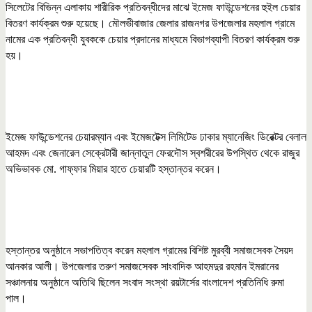
সিলেটের বিভিন্ন এলাকায় শারীরিক প্রতিবন্ধীদের মাঝে ইমেজ ফাউন্ডেশনের হুইল চেয়ার
বিতরণ কার্যক্রম শুরু হয়েছে। মৌলভীবাজার জেলার রাজনগর উপজেলার মহলাল গ্রামে
নামের এক প্রতিবন্ধী যুবককে চেয়ার প্রদানের মাধ্যমে বিভাগব্যাপী বিতরণ কার্যক্রম শুরু
হয়।
ইমেজ ফাউন্ডেশনের চেয়ারম্যান এবং ইমেজটেক্স লিমিটেড ঢাকার ম্যানেজিং ডিরেক্টর বেলাল
আহমদ এবং জেনারেল সেক্রেটারী জান্নাতুল ফেরদৌস স্বশরীরের উপস্থিত থেকে রাজুর
অভিভাবক মো. গাফ্ফার মিয়ার হাতে চেয়ারটি হস্তান্তর করেন।
হস্তান্তর অনুষ্ঠানে সভাপতিত্ব করেন মহলাল গ্রামের বিশিষ্ট মুরব্বী সমাজসেবক সৈয়দ
আনকার আলী। উপজেলার তরুণ সমাজসেবক সাংবাদিক আহমদুর রহমান ইমরানের
সঞ্চালনায় অনুষ্ঠানে অতিথি ছিলেন সংবাদ সংস্থা রয়টার্সের বাংলাদেশ প্রতিনিধি রুমা
পাল।