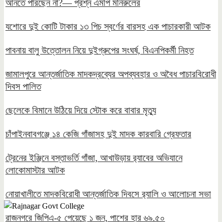
আনতে পারছেন না?— প্রশ্ন এমপি মনিরুলের
যশোরে দুই কোটি টাকার ১৩ পিচ স্বর্ণের বারসহ এক পাচারকারী আটক
পাবনায় বালু উত্তোলন নিয়ে দুইগ্রুপের সংঘর্ষ, বিএনপিকর্মী নিহত
জামালপুরে আন্তর্জাতিক মাদকদ্রব্যের অপব্যবহার ও অবৈধ পাচারবিরোধী
দিবস পালিত
ছেলেকে বিমানে উঠিয়ে দিয়ে স্টোক করে বাবার মৃত্যু
চাঁপাইনবাবগঞ্জে ১৪ কেজি গাঁজাসহ দুই মাদক কারবারি গ্রেফতার
ট্রেনের ইঞ্জিনে বস্তাভর্তি গাঁজা, আখাউড়ায় র‍্যাবের অভিযানে
লোকোমাস্টার আটক
নোয়াখালীতে মাদকবিরোধী আন্তর্জাতিক দিবসে র‍্যালি ও আলোচনা সভা
রাজনগরে জিপিএ-৫ পেয়েছে ১ জন, পাশের হার ৬৯.৫০