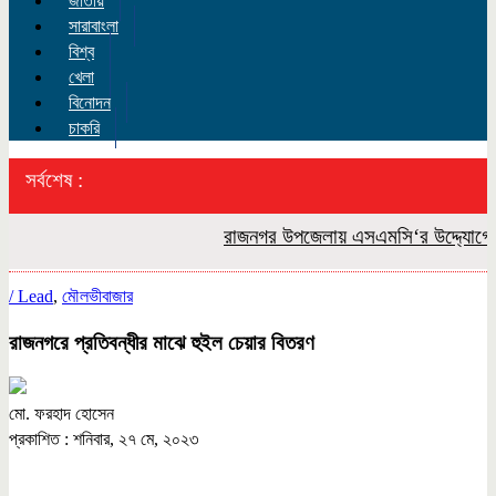
জাতীয়
সারাবাংলা
বিশ্ব
খেলা
বিনোদন
চাকরি
সর্বশেষ :
রাজনগর উপজেলায় এসএমসি‘র উদ্দ্যোগে বন্য
/
Lead
,
মৌলভীবাজার
রাজনগরে প্রতিবন্ধীর মাঝে হুইল চেয়ার বিতরণ
মো. ফরহাদ হোসেন
প্রকাশিত : শনিবার, ২৭ মে, ২০২৩