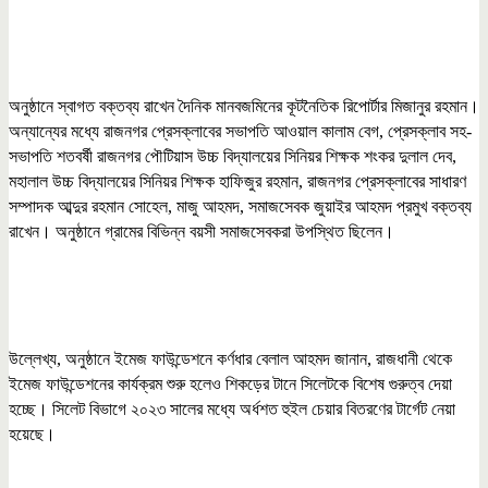
অনুষ্ঠানে স্বাগত বক্তব্য রাখেন দৈনিক মানবজমিনের কূটনৈতিক রিপোর্টার মিজানুর রহমান।
অন্যান্যের মধ্যে রাজনগর প্রেসক্লাবের সভাপতি আওয়াল কালাম বেগ, প্রেসক্লাব সহ-
সভাপতি শতবর্ষী রাজনগর পৌটিয়াস উচ্চ বিদ্যালয়ের সিনিয়র শিক্ষক শংকর দুলাল দেব,
মহালাল উচ্চ বিদ্যালয়ের সিনিয়র শিক্ষক হাফিজুর রহমান, রাজনগর প্রেসক্লাবের সাধারণ
সম্পাদক আব্দুর রহমান সোহেল, মাজু আহমদ, সমাজসেবক জুয়াইর আহমদ প্রমুখ বক্তব্য
রাখেন। অনুষ্ঠানে গ্রামের বিভিন্ন বয়সী সমাজসেবকরা উপস্থিত ছিলেন।
উল্লেখ্য, অনুষ্ঠানে ইমেজ ফাউন্ডেশনে কর্ণধার বেলাল আহমদ জানান, রাজধানী থেকে
ইমেজ ফাউন্ডেশনের কার্যক্রম শুরু হলেও শিকড়ের টানে সিলেটকে বিশেষ গুরুত্ব দেয়া
হচ্ছে। সিলেট বিভাগে ২০২৩ সালের মধ্যে অর্ধশত হুইল চেয়ার বিতরণের টার্গেট নেয়া
হয়েছে।