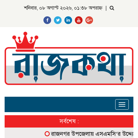
শনিবার, ০৮ অগাস্ট ২০২৬, ০১:৩৮ অপরাহ্ন
|
Toggle
navigat
সর্বশেষ :
রাজনগর উপজেলায় এসএমসি‘র উদ্দ্যোগে বন্যা 