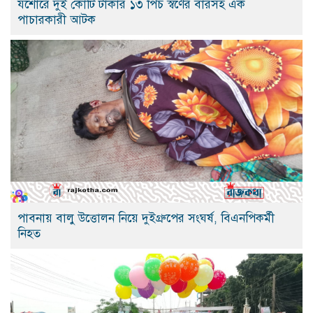
যশোরে দুই কোটি টাকার ১৩ পিচ স্বর্ণের বারসহ এক
পাচারকারী আটক
পাবনায় বালু উত্তোলন নিয়ে দুইগ্রুপের সংঘর্ষ, বিএনপিকর্মী
নিহত