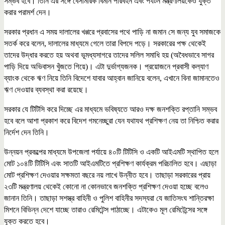
সম্ভব হবে। তিনি এর সঙ্গে বেসামরিক বিমান পরিবহন এবং পর্যটন মন্ত্রণালয়কেও যুক্ত
করার পরামর্শ দেন।
সরকার প্রধান এ সময় দালালের খপ্পরে প্রবাসের পথে পাড়ি না জমান সে জন্য যুব সমাজকে
সতর্ক করে বলেন, দালালের মাধ্যমে গেলে তারা বিপদে পড়ে। সরকারের পক্ষ থেকেই
তাদের উদ্ধার করতে হয় অথবা ভূমধ্যসাগরে তাদের সলিল সমাধি হয় (অবৈধভাবে সাগর
পাড়ি দিয়ে অভিবাসন খুঁজতে গিয়ে)। এটা দুর্ভাগ্যজনক। প্রয়োজনে প্রবাসী কল্যাণ
ব্যাংক থেকে ঋণ নিয়ে তিনি বিদেশে যাবার আহ্বান জানিয়ে বলেন, এখানে বিনা জামানতেও
ঋণ দেওয়ার ব্যবস্থা করা রয়েছে।
সরকার যে টিটিসি করে দিচ্ছে এর মাধ্যমে ভবিষ্যতে আরও দক্ষ জনশক্তি রপ্তানি সম্ভব
হবে বলে আশা প্রকাশ করে বিদেশ গমনেচ্ছুরা যেন যথাযথ প্রশিক্ষণ নেয় তা নিশ্চিত করার
নির্দেশ দেন তিনি।
উন্নয়ন প্রকল্পের মাধ্যমে উপজেলা পর্যায়ে ৪০টি টিটিসি ও একটি আইএমটি স্থাপিত হলে
মোট ১০৪টি টিটিসি এবং সাতটি আইএমটিতে প্রশিক্ষণ কার্যক্রম পরিচালিত হবে। এছাড়া
মোট প্রশিক্ষণ দেওয়ার সক্ষমতা বছরে নয় লাখে উন্নীত হবে। তাছাড়া সরকারের প্রায়
২৩টি মন্ত্রণালয় থেকেই কোনো না কোনভাবে জনশক্তি প্রশিক্ষণ দেওয়া হচ্ছে বলেও
জানান তিনি। তাছাড়া সশস্ত্র বাহিনী ও পুলিশ বাহিনীর সদস্যরা যে জাতিসংঘ শান্তিরক্ষা
মিশনে বিভিন্ন দেশে যাচ্ছে তারাও রেমিটেন্স পাঠাচ্ছে। এটাকেও মূল রেমিটেন্সের সঙ্গে
যুক্ত করতে হবে।