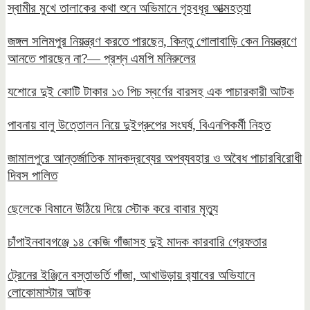
স্বামীর মুখে তালাকের কথা শুনে অভিমানে গৃহবধূর আত্মহত্যা
জঙ্গল সলিমপুর নিয়ন্ত্রণ করতে পারছেন, কিন্তু গোলাবাড়ি কেন নিয়ন্ত্রণে
আনতে পারছেন না?— প্রশ্ন এমপি মনিরুলের
যশোরে দুই কোটি টাকার ১৩ পিচ স্বর্ণের বারসহ এক পাচারকারী আটক
পাবনায় বালু উত্তোলন নিয়ে দুইগ্রুপের সংঘর্ষ, বিএনপিকর্মী নিহত
জামালপুরে আন্তর্জাতিক মাদকদ্রব্যের অপব্যবহার ও অবৈধ পাচারবিরোধী
দিবস পালিত
ছেলেকে বিমানে উঠিয়ে দিয়ে স্টোক করে বাবার মৃত্যু
চাঁপাইনবাবগঞ্জে ১৪ কেজি গাঁজাসহ দুই মাদক কারবারি গ্রেফতার
ট্রেনের ইঞ্জিনে বস্তাভর্তি গাঁজা, আখাউড়ায় র‍্যাবের অভিযানে
লোকোমাস্টার আটক