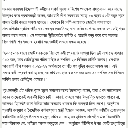
সরকার সবসময় বিদেশগামী কর্মীদের স্বার্থ সুরক্ষায় বিশেষ পদক্ষেপ বাস্তবায়ন করে যাচ্ছে
উল্লেখ করে প্রধানমন্ত্রী বলেন, আওয়ামী লীগ সরকারের সাড়ে ১৩ বছরে ৫৫টি নতুন শ্রম
বাজার তৈরি করতে সক্ষম হয়েছে। যেখানে বিএনপি-জামায়াত জোটের শাসনামলে
মালয়েশিয়ায় শ্রমিক পাঠানোর ক্ষেত্রে হয়রানিসহ নানা অভিযোগে অনেক জায়গাতেই শ্রম
বাজার কমে আসে। সে সময়কার সিন্ডিকেটের দুর্নীতি ও হয়রানি বন্ধ করে তার সরকার
বিদেশগামী শ্রমিকদের হয়রানি অনেকটাই লাঘবে সক্ষম হয়েছে।
‘২০০৫-০৬ সালে জোট সরকারের বিদেশে কর্মী প্রেরণের সংখ্যা ছিল দুই লাখ ৫২ হাজার
৭০২ জন, আর রেমিটেন্সের পরিমাণ ছিল ৪ দশমিক ২৫ বিলিয়ন মার্কিন ডলার। সেখানে
আওয়ামী লীগ সরকার ২০২১-২২ অর্থবছরে তা পাঁচ গুণ বৃদ্ধি করতে সক্ষম হয়। এই
সময়ে কর্মী প্রেরণ করা হয়েছে নয় লাখ ৬৬ হাজার ৫০৫ জন এবং ২১ দশমিক ০৩ বিলিয়ন
মার্কিন ডলার রেমিটেন্স এসেছে।’
প্রধানমন্ত্রী এই পরিসংখ্যান তুলে সমালোচকদের উদ্দেশ্যে বলেন, যারা এখন সমালোচনা
করেন তাদেরকেই জবাবটা দিতে চাই। কারণ, তাহলে আর বিভ্রান্তি ছড়াতে পারবে না,
তাদেরও হিসেবটা জানা উচিত তারা ক্ষমতায় থাকতে কি অবস্থা ছিল দেশে। অনুষ্ঠানে
প্রবাসী কল্যাণ ও বৈদেশিক কর্মসংস্থান মন্ত্রী ইমরান আহমদ, সংসদীয় কমিটির চেয়ারম্যান
ব্যারিস্টার আনিসুল ইসলাম মাহমুদ, সচিব ড. আহমেদ মুনিরুস সালেহীন এবং বিএমইটির
মহাপরিচালক মো. শহিদুল আলম বক্তৃতা দেন। অনুষ্ঠানে টিটিসি’র উপর একটি তথ্যচিত্র