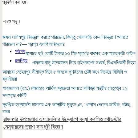
প্রদর্শন করা হয়।
আরও পড়ুন
জঙ্গল সলিমপুর নিয়ন্ত্রণ করতে পারছেন, কিন্তু গোলাবাড়ি কেন নিয়ন্ত্রণে আনতে
পারছেন না?— প্রশ্ন এমপি মনিরুলের
সর্বশেষ
যশোরে দুই কোটি টাকার ১৩ পিচ স্বর্ণের বারসহ এক পাচারকারী আটক
জনপ্রিয়
পাবনায় বালু উত্তোলন নিয়ে দুইগ্রুপের সংঘর্ষ, বিএনপিকর্মী নিহত
আবারো মেহেরপুর সীমান্ত দিয়ে ৫ জনকে পুশইনের চেষ্টা রুখে দিয়েছে বিজিবি ও
স্থানীয়রা
শাহজালাল (রহ.) মাজারের আর্থিক স্বচ্ছতা আনতে বাণিজ্য মন্ত্রীর নেতৃত্বে ১২
সদস্যের কমিটি
সুরঞ্জিত হত্যাচেষ্টা মামলায় এক আসামির মৃত্যুদণ্ড, ‘খালাস পেলেন আরিফ, গউছ,
বাবর
রাজনগর উপজেলায় এসএমসি‘র উদ্দ্যোগে বন্যা কবলিত গোল্ডস্টার
মেম্বারদের ত্রাণ সামগ্রী বিতরণ